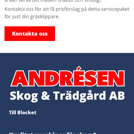
vi kan serva din maskin snabbt och smidigt.
​Kontakta oss för att få prisförslag på detta servicepaket
för just din gräsklippare.
Kontakta oss
Till Blocket