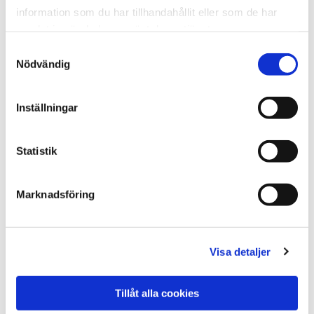
information som du har tillhandahållit eller som de har
samlat in när du har använt deras tjänster.
Samtyckesval
Nödvändig
Inställningar
Bas-service på din gräsklippare
Statistik
Detta ingår:
Tändstift, byte
Marknadsföring
Luftfilter, byte
Motorolja, byte
Kniv, slipning
Visa detaljer
Batteri, kontroll
Säkerhetsbrytare, kontroll
Tillåt alla cookies
Klippaggregat, kontroll/inställning