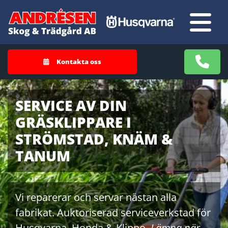
Kontakta oss
SERVICE AV DIN
GRÄSKLIPPARE I
STRÖMSTAD, KNÄM &
TANUM
Vi reparerar och servar nästan alla
fabrikat. ​Auktoriserad serviceverkstad för
Husqvarna, Honda & Klippo. ​
Lämna när