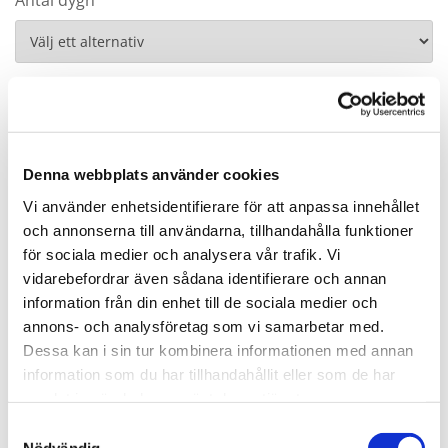
Antal dygn
Önskat datum*
Önskar hämta klockan*
Denna webbplats använder cookies
Vi använder enhetsidentifierare för att anpassa innehållet
och annonserna till användarna, tillhandahålla funktioner
för sociala medier och analysera vår trafik. Vi
Eventuella frågor
vidarebefordrar även sådana identifierare och annan
information från din enhet till de sociala medier och
annons- och analysföretag som vi samarbetar med.
Dessa kan i sin tur kombinera informationen med annan
information som du har tillhandahållit eller som de har
samlat in när du har använt deras tjänster.
Avsändare
Samtyckesval