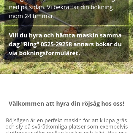
ned på sidan. Vi bekräftar din bokning
inom 24 timmar.
Vill du hyra och hämta maskin samma
dag "Ring"
0525-29258
annars bokar du
via bokningsformuläret.
Välkommen att hyra din röjsåg hos oss!
Röjsågen är en perfekt maskin för att klippa gräs
och sly på svåråtkomliga platser som exempelvis
sluttningar eller mellan buskar och träd. Hos oss