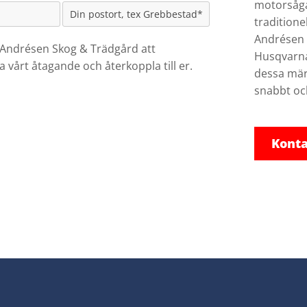
motorsågar
tradition
Andrésen S
ag Andrésen Skog & Trädgård att
Husqvarna 
a vårt åtagande och återkoppla till er.
dessa märk
snabbt oc
Konta