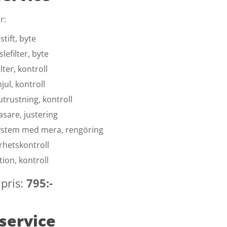
r:
tift, byte
lefilter, byte
ilter, kontroll
jul, kontroll
utrustning, kontroll
asare, justering
ystem med mera, rengöring
rhetskontroll
tion, kontroll
 pris:
795:-
-service