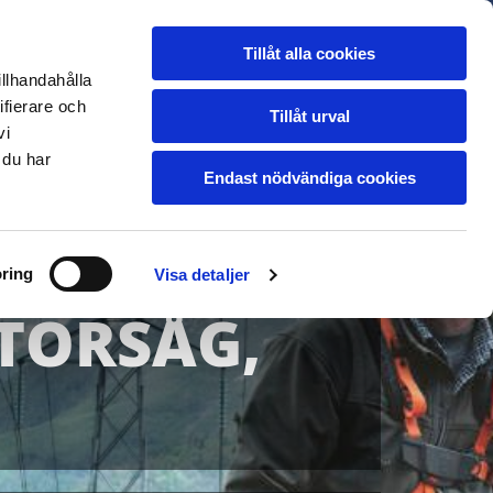
Tillåt alla cookies
Ledigt Jobb
Kontakt
illhandahålla
ifierare och
Tillåt urval
vi
 du har
Endast nödvändiga cookies
ring
Visa detaljer
TORSÅG,