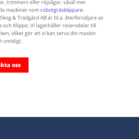
, trimmers eller röjsågar​​, såväl mer
ella maskiner som
robotgräsklippare
.
kog & Trädgård AB är bl.a. återförsäljare av
och Klippo. Vi lagerhåller reservdelar till
en, vilket gör att vi kan serva din maskin
h smidigt.
kta oss