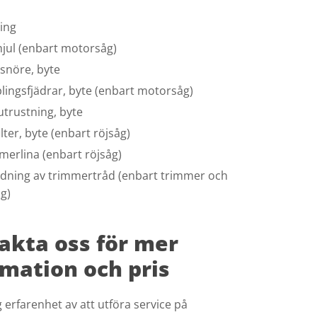
ning
hjul (enbart motorsåg)
tsnöre, byte
lingsfjädrar, byte (enbart motorsåg)
utrustning, byte
ilter, byte (enbart röjsåg)
merlina (enbart röjsåg)
ndning av trimmertråd (enbart trimmer och
åg)
akta oss för mer
rmation och pris
g erfarenhet av att utföra service på