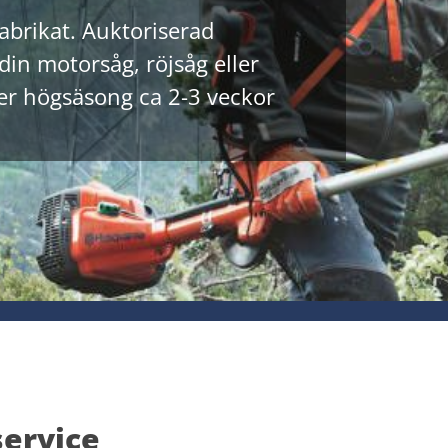
abrikat. ​Auktoriserad
in motorsåg, röjsåg eller
der högsäsong ca 2-3 veckor
service