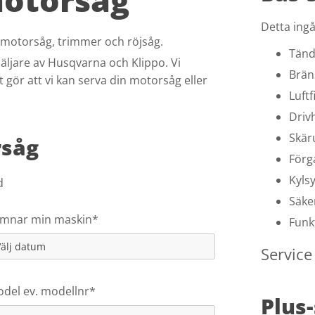
Detta ingå
å motorsåg, trimmer och röjsåg.
Tänds
äljare av Husqvarna och Klippo. Vi
Bräns
t gör att vi kan serva din motorsåg eller
Luftf
Drivh
Skär
rsåg
Förg
Kyls
d
Säke
mnar min maskin*
Funk
Service
del ev. modellnr*
Plus