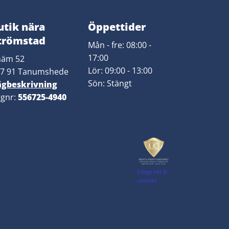
utik nära
​Öppettider
trömstad
Mån - fre: 08:00 -
17:00
näm 52
Lör: 09:00 - 13:00
7 91 Tanumshede
​Sön: Stängt
ägbeskrivning
gnr:
556725-4940
Integritet &
cookies