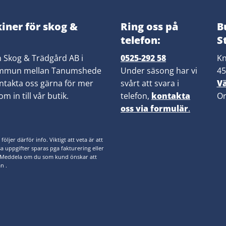
iner för skog &
Ring oss på
B
telefon:
S
n Skog & Trädgård AB i
0525-292 58
K
mmun mellan Tanumshede
Under säsong har vi
45
ntakta oss gärna för mer
svårt att svara i
V
m in till vår butik.
telefon,
kontakta
Or
oss via formulär
.
jer därför info. Viktigt att veta är att
ssa uppgifter sparas pga fakturering eller
. Meddela om du som kund önskar att
n .