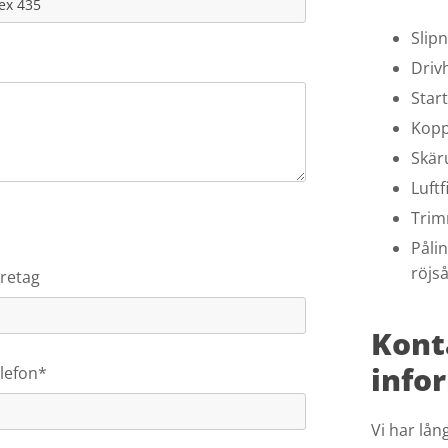
Slip
Driv
Star
Kopp
Skär
Luftf
Trim
Påli
röjs
retag
Kont
info
lefon*
Vi har lån