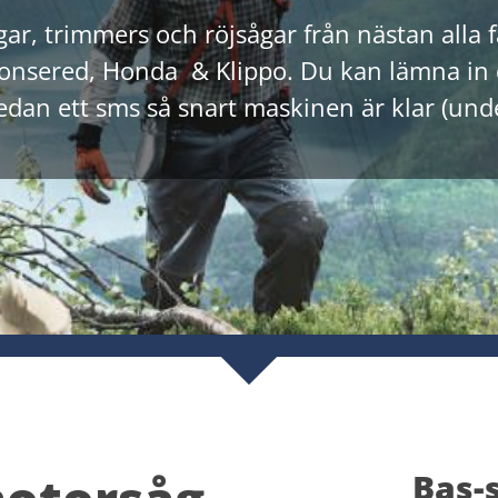
ar, trimmers och röjsågar från nästan alla f
Jonsered, Honda & Klippo. ​Du kan lämna in d
sedan ett sms så snart maskinen är klar (un
motorsåg
Bas-